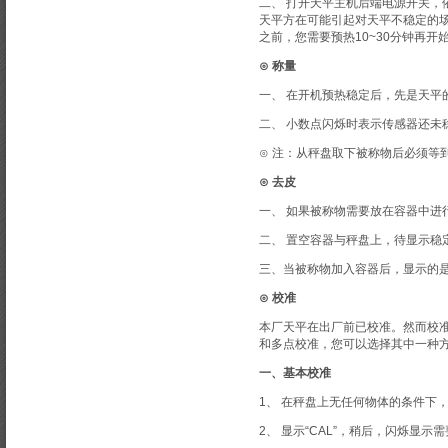
二、 打开天平主机后端电源开关，依次显示“
天平方在可能引起对天平不稳定的场合工作。
之前，您需要预热10~30分钟再开
⊙ 称量
一、 在开机预热稳定后，先是天平的称量
二、 小数点闪烁时表示传感器还未
⊙ 注：从秤盘取下被称物后必须等
⊙ 去皮
一、 如果被称物需要放在容器中进
二、 置空容器与秤盘上，待显示稳
三、当被称物加入容器后，显示的是
⊙ 校准
本厂天平在出厂前已校准。然而校
和多点校准，您可以选择其中一种
一、基本校准
1、 在秤盘上无任何物体的条件下，按
2、 显示“CAL”，稍后，闪烁显