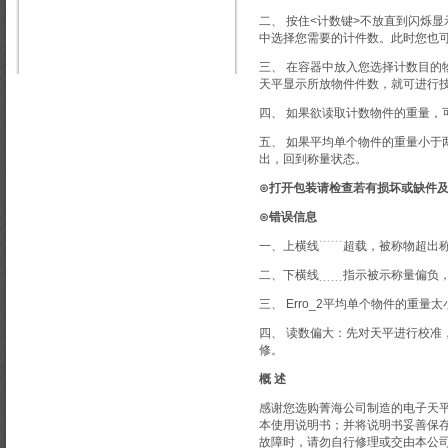
二、 按住<计数键>不放直到闪烁显示×
中选择您需要的计件数。此时您也可
三、 在容器中放入您选择计数目的物件
天平显示所放物件件数，就可进行
四、 如果欲读取计数物件的重量，
五、 如果平均单个物件的重量小于两
出，回到称量状态。
⊙打开包装请检查若有损坏或缺件
⊙错误信息
一、上横线﹉﹉超载，被称物超出
二、下横线﹍﹍指示被示称量偏负
三、 Erro_2平均单个物件的重
四、 读数偏大：先对天平进行校准
修。
概 述
感谢您选购菁海公司制造的电子天
本使用说明书；并将说明书妥善保
故障时，请勿自行修理或交由本公