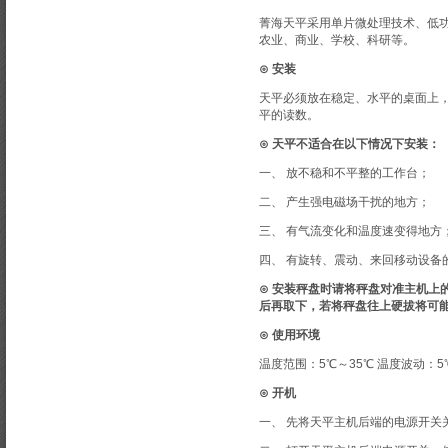
菁海天平采用单片微处理技术、低功
农业、商业、学校、科研等。
⊙ 安装
天平必须放在稳定、水平的桌面上
平的读数。
⊙ 天平不适合在以下情况下安装：
一、 放不稳和不平整的工作台；
二、 产生强电磁场干扰的地方；
三、 有气流变化和温度速变得地方
四、 有旋转、震动、来回移动设备
⊙ 安装秤盘时请将秤盘对准主机
后再取下，若将秤盘往上硬拔将可
⊙ 使用环境
温度范围：5℃～35℃ 温度波动：5℃
⊙ 开机
一、 先将天平主机后端的电源开关关掉